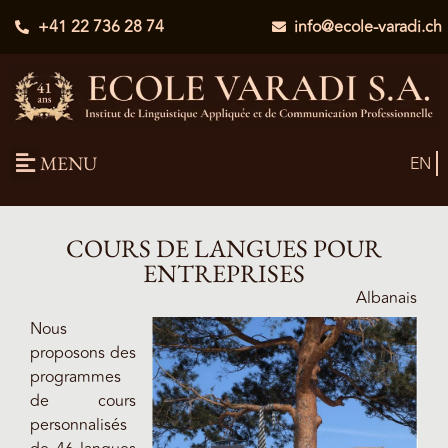
+41 22 736 28 74
info@ecole-varadi.ch
MENU
EN
COURS DE LANGUES POUR
ENTREPRISES
Albanais · All
Nous
proposons des
programmes
de cours
personnalisés