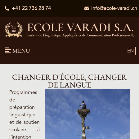
+41 22 736 28 74
info@ecole-varadi.ch
MENU
EN
CHANGER D'ÉCOLE, CHANGER
DE LANGUE
Programmes
de
préparation
linguistique
et de soutien
scolaire à
l’intention