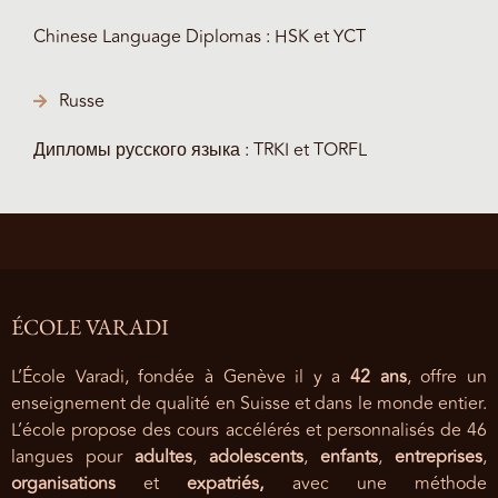
Chinese Language Diplomas : HSK et YCT
Russe
Дипломы русского языка : TRKI et TORFL
ÉCOLE VARADI
L’École Varadi, fondée à Genève il y a
42 ans
, offre un
enseignement de qualité en Suisse et dans le monde entier.
L’école propose des cours accélérés et personnalisés de 46
langues pour
adultes
,
adolescents
,
enfants
,
entreprises
,
organisations
et
expatriés,
avec une méthode