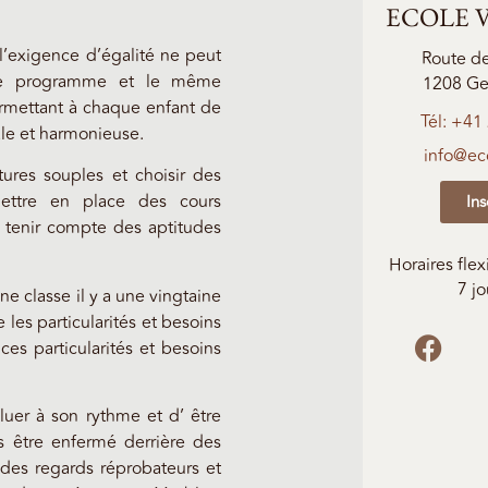
ECOLE V
 l’exigence d’égalité ne peut
Route d
ême programme et le même
1208 Ge
rmettant à chaque enfant de
Tél: +41
le et harmonieuse.
info@eco
ctures souples et choisir des
ettre en place des cours
Ins
 tenir compte des aptitudes
Horaires fle
7 jo
e classe il y a une vingtaine
e les particularités et besoins
ces particularités et besoins
uer à son rythme et d’ être
 être enfermé derrière des
 des regards réprobateurs et