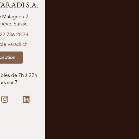
ARADI S.A.
e Malagnou 2
nève, Suisse
 22 736 28 74
le-varadi.ch
cription
xibles de 7h à 22h
urs sur 7