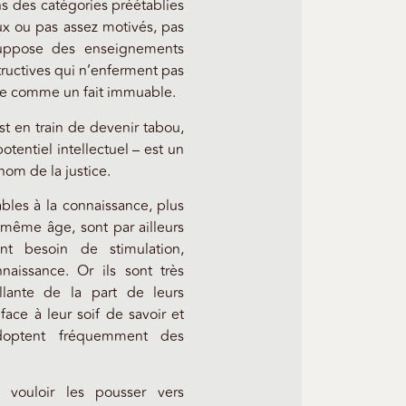
s des catégories préétablies
ux ou pas assez motivés, pas
suppose des enseignements
tructives qui n’enferment pas
buée comme un fait immuable.
st en train de devenir tabou,
otentiel intellectuel – est un
om de la justice.
ables à la connaissance, plus
même âge, sont par ailleurs
t besoin de stimulation,
aissance. Or ils sont très
llante de la part de leurs
face à leur soif de savoir et
 adoptent fréquemment des
 vouloir les pousser vers