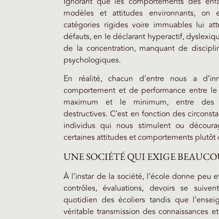
Ignorant que les comportements des enfa
modèles et attitudes environnants, on 
catégories rigides voire immuables lui att
défauts, en le déclarant hyperactif, dyslexiq
de la concentration, manquant de discipl
psychologiques.
En réalité, chacun d’entre nous a d’inn
comportement et de performance entre le me
maximum et le minimum, entre des at
destructives. C’est en fonction des circonst
individus qui nous stimulent ou décour
certaines attitudes et comportements plutôt 
UNE SOCIÉTÉ QUI EXIGE BEAUCO
À l’instar de la société, l’école donne peu
contrôles, évaluations, devoirs se suive
quotidien des écoliers tandis que l’ense
véritable transmission des connaissances et